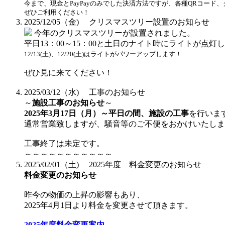
今まで、現金とPayPayのみでした決済方法ですが、各種QRコー
ぜひご利用ください！
2025/12/05（金)
クリスマスツリー設置のお知らせ
今年のクリスマスツリーが設置されました。
平日13：00～15：00と土日のナイト時にライトが点灯
12/13(土)、12/20(土)はライトがパワーアップします！
ぜひ見に来てください！
2025/03/12（水)
工事のお知らせ
～
施設工事のお知らせ
～
2025年3月17日（月）～平日の間、施設の工事
を行いま
通常営業致しますが、騒音等のご不便をおかけいたしま
工事終了は未定です。
～～～～～～～～～～～
2025/02/01（土)
2025年度 料金変更のお知らせ
料金変更のお知らせ
昨今の物価の上昇の影響もあり、
2025年4月1日より料金を変更させて頂きます。
2025年度料金変更案内