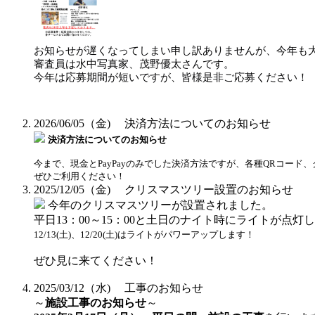
お知らせが遅くなってしまい申し訳ありませんが、今年も
審査員は水中写真家、茂野優太さんです。
今年は応募期間が短いですが、皆様是非ご応募ください！
2026/06/05（金)
決済方法についてのお知らせ
決済方法についてのお知らせ
今まで、現金とPayPayのみでした決済方法ですが、各種QRコー
ぜひご利用ください！
2025/12/05（金)
クリスマスツリー設置のお知らせ
今年のクリスマスツリーが設置されました。
平日13：00～15：00と土日のナイト時にライトが点灯
12/13(土)、12/20(土)はライトがパワーアップします！
ぜひ見に来てください！
2025/03/12（水)
工事のお知らせ
～
施設工事のお知らせ
～