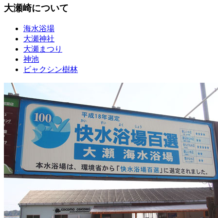
大瀬崎について
海水浴場
大瀬神社
大瀬まつり
神池
ビャクシン樹林