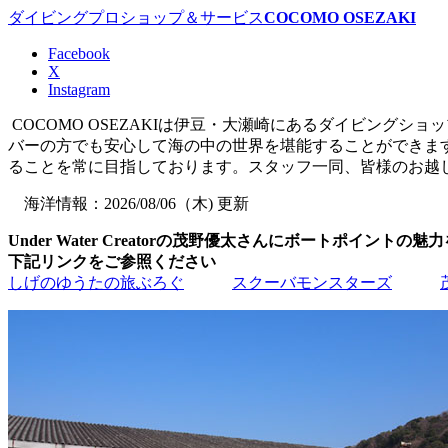
ダイビングプロショップ＆サービス
COCOMO OSEZAKI
Facebook
X
Instagram
COCOMO OSEZAKIは伊豆・大瀬崎にあるダイビング
バーの方でも安心して海の中の世界を堪能することができま
ることを常に目指しております。スタッフ一同、皆様のお越
海洋情報：2026/08/06（木) 更新
Under Water Creatorの茂野優太さんにボートポイント
下記リンクをご参照ください
しげのゆうたの旅ぶろぐ
スクーバモンスターズ