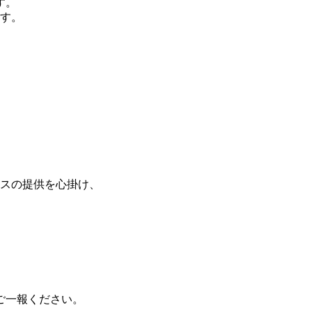
す。
す。
スの提供を心掛け、
ばご一報ください。