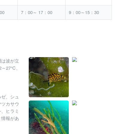
00
7：00～ 17：00
9：00～15：30
層は波が立
～27℃、
ハゼ、シュ
マツカサウ
シ、ヒラミ
と情報があ