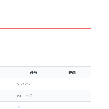
外海
先端
5～12ｍ
-
20～27℃
-
△
－