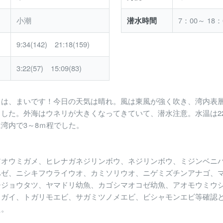
小潮
7：00～ 18：
潜水時間
9:34(142) 21:18(159)
3:22(57) 15:09(83)
ちは、まいです！今日の天気は晴れ。風は東風が強く吹き、湾内表
した。外海はウネリが大きくなってきていて、潜水注意。水温は22
湾内で3～8ｍ程でした。
アオウミガメ、ヒレナガネジリンボウ、ネジリンボウ、ミジンベニ
ハゼ、ニシキフウライウオ、カミソリウオ、ニゲミズチンアナゴ、
チジョウタツ、ヤマドリ幼魚、カゴシマオコゼ幼魚、アオモウミウ
リガイ、トガリモエビ、サガミツノメエビ、ビシャモンエビ等確認
た。