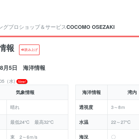
ングプロショップ＆サービス
COCOMO OSEZAKI
情報
🔊読み上げ
6年8月5日 海洋情報
8/05（水)
New!
気象情報
海洋情報
湾内
晴れ
3～8ｍ
透視度
最低24℃ 最高32℃
22～27℃
水温
東 2～6ｍ/s
〇
海況