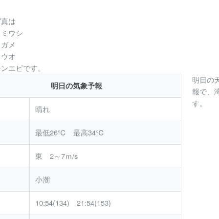
写真は
ウミウシ
ミガメ
リウオ
モンエビです。
明日の
明日の気象予報
報で、
す。
晴れ
最低26℃ 最高34℃
東 2～7ｍ/s
小潮
10:54(134) 21:54(153)