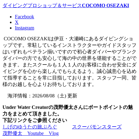
ダイビングプロショップ＆サービス
COCOMO OSEZAKI
Facebook
X
Instagram
COCOMO OSEZAKIは伊豆・大瀬崎にあるダイビングショ
ップです。常駐しているインストラクターやガイドスタッフ
はいずれもベテラン揃いですので初心者ダイバーやブランク
ダイバーの方でも安心して海の中の世界を堪能することがで
きます。またスクールも１人１人のお客様に合わせ安全にダ
イビングを心から楽しんでもらえるよう、誠心誠意心を込め
て指導することを常に目指しております。スタッフ一同、皆
様のお越しを心よりお待ちしております。
海洋情報：2026/08/08（土) 更新
Under Water Creatorの茂野優太さんにボートポイントの魅
力をまとめて頂きました。
下記リンクをご参照ください
しげのゆうたの旅ぶろぐ
スクーバモンスターズ
茂野優太 Youtube Vlog