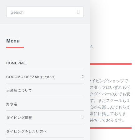
Page Top
Menu
ダイビングプロショップ＆サービス
COCOMO OSEZAKI
HOMEPAGE
COCOMO OSEZAKIについて
COCOMO OSEZAKIは伊豆・大瀬崎にあるダイビングショップで
す。常駐しているインストラクターやガイドスタッフはいずれもベ
大瀬崎について
テラン揃いですので初心者ダイバーやブランクダイバーの方でも安
心して海の中の世界を堪能することができます。またスクールも１
海水浴
人１人のお客様に合わせ安全にダイビングを心から楽しんでもらえ
るよう、誠心誠意心を込めて指導することを常に目指しておりま
ダイビング情報
す。スタッフ一同、皆様のお越しを心よりお待ちしております。
ダイビングをしたい方へ