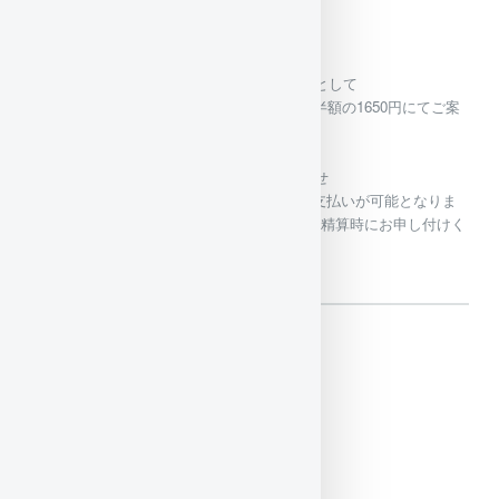
一般レンタル価格⇒税込み3300円
2～4月の間はレンタル導入キャンペーンとして
ガイド付きダイビングでのご予約の方は半額の1650円にてご案
内致します。
是非レンタルしてくださいね！
2021/06/01（火)
PayPay対応のお知らせ
本日6/1よりダイビングフィーのPayPay支払いが可能となりま
したので、PayPayでの支払い希望の際は精算時にお申し付けく
ださい。
SNS
Tweets by cocomo_osezaki