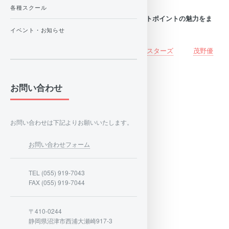
海洋情報：2026/08/07（金) 更新
各種スクール
Under Water Creatorの茂野優太さんにボートポイントの魅力をま
とめて頂きました。
イベント・お知らせ
下記リンクをご参照ください
しげのゆうたの旅ぶろぐ
スクーバモンスターズ
茂野優
太 Youtube Vlog
お問い合わせ
店舗案内
スタッフ紹介
お問い合わせは下記よりお願いいたします。
施設紹介
アクセス情報
お問い合わせフォーム
料金案内
スタッフ紹介
TEL (055) 919-7043
FAX (055) 919-7044
大瀬崎について
〒410-0244
静岡県沼津市西浦大瀬崎917-3