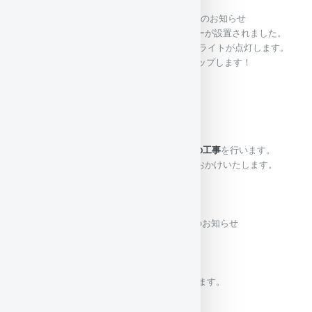
ぜひご利用ください！
2025/12/05（金)
クリスマスツリー設置のお知らせ
今年のクリスマスツリーが設置されました。
平日13：00～15：00と土日のナイト時にライトが点灯します。
12/13(土)、12/20(土)はライトがパワーアップします！
ぜひ見に来てください！
2025/03/12（水)
工事のお知らせ
～
施設工事のお知らせ
～
2025年3月17日（月）～平日の間、施設の工事
を行います。
通常営業致しますが、騒音等のご不便をおかけいたします。
工事終了は未定です。
～～～～～～～～～～～
2025/02/01（土)
2025年度 料金変更のお知らせ
料金変更のお知らせ
昨今の物価の上昇の影響もあり、
2025年4月1日より料金を変更させて頂きます。
2025年度料金変更案内