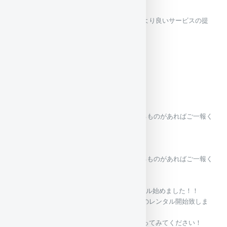
値上げという形となってしまいますが、より良いサービスの提
供を心掛け、
皆様のご来店をお待ちしております。
よろしくお願いいたします
2024/07/12（金)
2024年6月の忘れ物
6月の忘れ物です
６月忘れ物一覧
2024/06/05（水)
2024年5月の忘れ物
2024年5月の忘れ物です。心当たりがあるものがあればご一報く
ださい。
5月忘れ物一覧
2024/05/01（水)
2024年4月の忘れ物
2024年4月の忘れ物です。心当たりがあるものがあればご一報く
ださい。
4月忘れ物一覧
2022/02/01（火)
ヒートベストのレンタル始めました！！
今話題のヒートベストのレンタル開始致しま
した！
寒さに弱い方や試してみたい方、ぜひ使ってみてください！