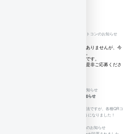
お知らせ
2026/07/27（月)
大瀬崎カレンダーフォトコンのお知らせ
お知らせが遅くなってしまい申し訳ありませんが、今
年も大瀬フォトコンが開催されます。
審査員は水中写真家、茂野優太さんです。
今年は応募期間が短いですが、皆様是非ご応募くださ
い！
2026/06/05（金)
決済方法についてのお知らせ
決済方法についてのお知らせ
今まで、現金とPayPayのみでした決済方法ですが、各種QRコ
ード、クレジットカードも対応出来るようになりました！
ぜひご利用ください！
2025/12/05（金)
クリスマスツリー設置のお知らせ
今年のクリスマスツリーが設置されました。