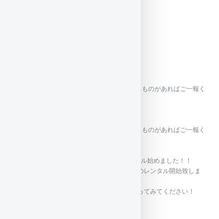
供を心掛け、
皆様のご来店をお待ちしております。
よろしくお願いいたします
2024/07/12（金)
2024年6月の忘れ物
6月の忘れ物です
６月忘れ物一覧
2024/06/05（水)
2024年5月の忘れ物
2024年5月の忘れ物です。心当たりがあるものがあればご一報く
ださい。
5月忘れ物一覧
2024/05/01（水)
2024年4月の忘れ物
2024年4月の忘れ物です。心当たりがあるものがあればご一報く
ださい。
4月忘れ物一覧
2022/02/01（火)
ヒートベストのレンタル始めました！！
今話題のヒートベストのレンタル開始致しま
した！
寒さに弱い方や試してみたい方、ぜひ使ってみてください！
一般レンタル価格⇒税込み3300円