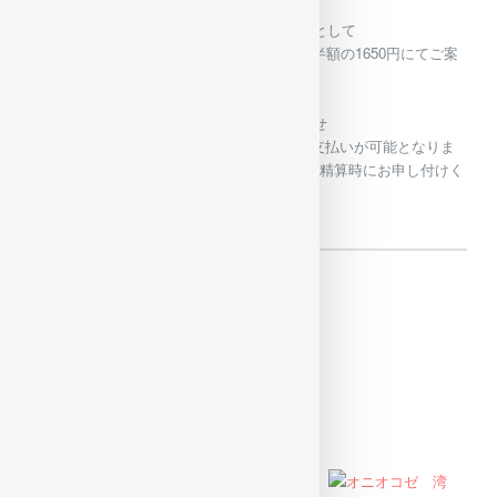
2～4月の間はレンタル導入キャンペーンとして
ガイド付きダイビングでのご予約の方は半額の1650円にてご案
内致します。
是非レンタルしてくださいね！
2021/06/01（火)
PayPay対応のお知らせ
本日6/1よりダイビングフィーのPayPay支払いが可能となりま
したので、PayPayでの支払い希望の際は精算時にお申し付けく
ださい。
SNS
Tweets by cocomo_osezaki