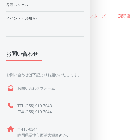
とめて頂きました。
各種スクール
下記リンクをご参照ください
しげのゆうたの旅ぶろぐ
スクーバモンスターズ
茂野優
イベント・お知らせ
太 Youtube Vlog
店舗案内
お問い合わせ
スタッフ紹介
施設紹介
アクセス情報
お問い合わせは下記よりお願いいたします。
料金案内
スタッフ紹介
お問い合わせフォーム
TEL (055) 919-7043
大瀬崎について
FAX (055) 919-7044
海水浴場
〒410-0244
大瀬神社
静岡県沼津市西浦大瀬崎917-3
大瀬まつり