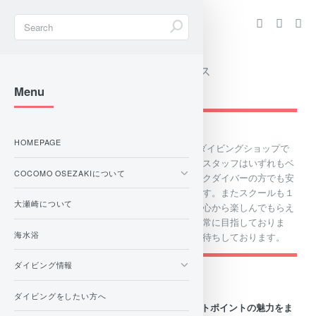
ダイビングプロショップ＆サービス
COCOMO OSEZAKI
Menu
HOMEPAGE
COCOMO OSEZAKIは伊豆・大瀬崎にあるダイビングショップで
す。常駐しているインストラクターやガイドスタッフはいずれもベ
COCOMO OSEZAKIについて
テラン揃いですので初心者ダイバーやブランクダイバーの方でも安
心して海の中の世界を堪能することができます。またスクールも１
大瀬崎について
人１人のお客様に合わせ安全にダイビングを心から楽しんでもらえ
るよう、誠心誠意心を込めて指導することを常に目指しておりま
海水浴
す。スタッフ一同、皆様のお越しを心よりお待ちしております。
ダイビング情報
海洋情報：2026/08/09（日) 更新
ダイビングをしたい方へ
Under Water Creatorの茂野優太さんにボートポイントの魅力をま