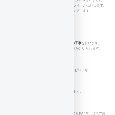
平日13：00～15：00と土日のナイト時にライトが点灯します。
12/13(土)、12/20(土)はライトがパワーアップします！
ぜひ見に来てください！
2025/03/12（水)
工事のお知らせ
～
施設工事のお知らせ
～
2025年3月17日（月）～平日の間、施設の工事
を行います。
通常営業致しますが、騒音等のご不便をおかけいたします。
工事終了は未定です。
～～～～～～～～～～～
2025/02/01（土)
2025年度 料金変更のお知らせ
料金変更のお知らせ
昨今の物価の上昇の影響もあり、
2025年4月1日より料金を変更させて頂きます。
2025年度料金変更案内
値上げという形となってしまいますが、より良いサービスの提